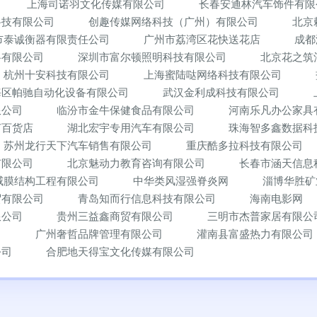
上海司诺羽文化传媒有限公司
长春安通林汽车饰件有限
科技有限公司
创趣传媒网络科技（广州）有限公司
北京
市泰诚衡器有限责任公司
广州市荔湾区花快送花店
成都
料有限公司
深圳市富尔顿照明科技有限公司
北京花之筑
杭州十安科技有限公司
上海蜜陆哒网络科技有限公司
海区帕驰自动化设备有限公司
武汉金利成科技有限公司
限公司
临汾市金牛保健食品有限公司
河南乐凡办公家具
芮百货店
湖北宏宇专用汽车有限公司
珠海智多鑫数据科
苏州龙行天下汽车销售有限公司
重庆酷多拉科技有限公司
有限公司
北京魅动力教育咨询有限公司
长春市涵天信息
威膜结构工程有限公司
中华类风湿强脊炎网
淄博华胜矿
贸有限公司
青岛知而行信息科技有限公司
海南电影网
限公司
贵州三益鑫商贸有限公司
三明市杰普家居有限公
司
广州奢哲品牌管理有限公司
灌南县富盛热力有限公司
公司
合肥地天得宝文化传媒有限公司